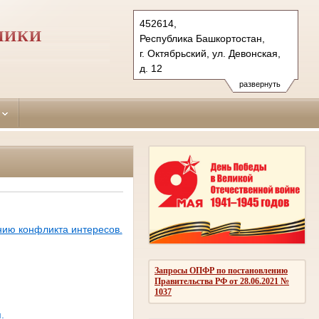
452614,
ЛИКИ
Республика Башкортостан,
г. Октябрьский, ул. Девонская,
д. 12
Тел.: (34767) 6-24-18
развернуть
oktabrsky.bkr@sudrf.ru
нию конфликта интересов.
Запросы ОПФР по постановлению
Правительства РФ от 28.06.2021 №
1037
.